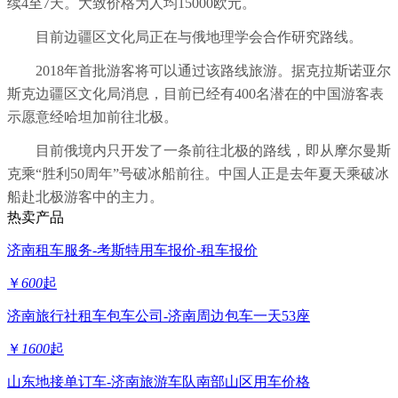
续4至7天。大致价格为人均15000欧元。
目前边疆区文化局正在与俄地理学会合作研究路线。
2018年首批游客将可以通过该路线旅游。据克拉斯诺亚尔
斯克边疆区文化局消息，目前已经有400名潜在的中国游客表
示愿意经哈坦加前往北极。
目前俄境内只开发了一条前往北极的路线，即从摩尔曼斯
克乘“胜利50周年”号破冰船前往。中国人正是去年夏天乘破冰
船赴北极游客中的主力。
热卖产品
济南租车服务-考斯特用车报价-租车报价
￥
600
起
济南旅行社租车包车公司-济南周边包车一天53座
￥
1600
起
山东地接单订车-济南旅游车队南部山区用车价格