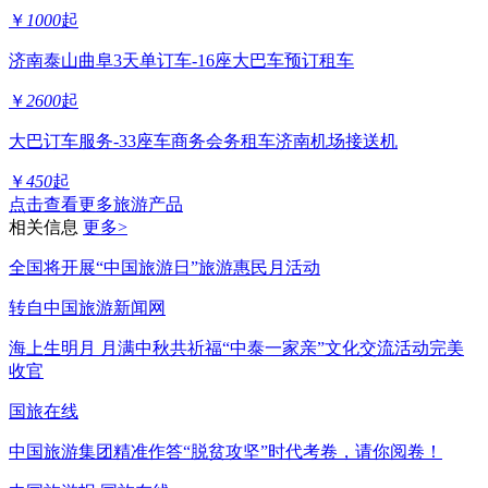
￥
1000
起
济南泰山曲阜3天单订车-16座大巴车预订租车
￥
2600
起
大巴订车服务-33座车商务会务租车济南机场接送机
￥
450
起
点击查看更多旅游产品
相关信息
更多>
全国将开展“中国旅游日”旅游惠民月活动
转自中国旅游新闻网
海上生明月 月满中秋共祈福“中泰一家亲”文化交流活动完美
收官
国旅在线
中国旅游集团精准作答“脱贫攻坚”时代考卷，请你阅卷！