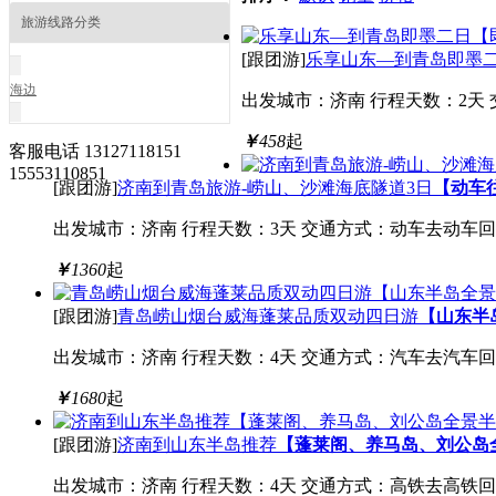
旅游线路分类
[跟团游]
乐享山东—到青岛即墨
海边
出发城市：济南
行程天数：2天
￥
458
起
客服电话
13127118151
15553110851
[跟团游]
济南到青岛旅游-崂山、沙滩海底隧道3日
【动车
出发城市：济南
行程天数：3天
交通方式：动车去动车回
￥
1360
起
[跟团游]
青岛崂山烟台威海蓬莱品质双动四日游
【山东半
出发城市：济南
行程天数：4天
交通方式：汽车去汽车回
￥
1680
起
[跟团游]
济南到山东半岛推荐
【蓬莱阁、养马岛、刘公岛
出发城市：济南
行程天数：4天
交通方式：高铁去高铁回