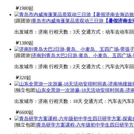
￥
1980
起
[跟团游]
青岛市内威海蓬莱品质双动三日游
【暑假济南去
出发城市：济南
行程天数：3天
交通方式：动车去动车回
￥
1380
起
[跟团游]
济南到青岛大巴2日游-黄岛、小麦岛、五四广场
出发城市：济南
行程天数：2天
交通方式：汽车去汽车回
￥
320
起
[独立包团]
山东全景游一次游遍-18天活动安排时间表-济
出发城市：济南
行程天数：18天
交通方式：汽车去汽车
￥
6600
起
[独立包团]
青岛研学方案课程-六年级初中学生四日研学方