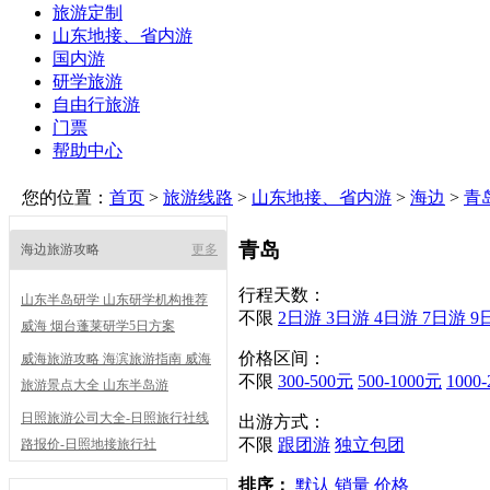
旅游定制
山东地接、省内游
国内游
研学旅游
自由行旅游
门票
帮助中心
您的位置：
首页
>
旅游线路
>
山东地接、省内游
>
海边
>
青
青岛
海边旅游攻略
更多
行程天数：
山东半岛研学 山东研学机构推荐
不限
2日游
3日游
4日游
7日游
9
威海 烟台蓬莱研学5日方案
价格区间：
威海旅游攻略 海滨旅游指南 威海
不限
300-500元
500-1000元
1000
旅游景点大全 山东半岛游
日照旅游公司大全-日照旅行社线
出游方式：
不限
跟团游
独立包团
路报价-日照地接旅行社
排序：
默认
销量
价格