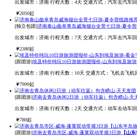
出发城市：济南
行程天数：4天
交通方式：汽车去汽车回
￥
2050
起
[独立包团]
济南泰山曲阜青岛威海烟台全景七日游-夏令营
出发城市：济南
行程天数：7天
交通方式：汽车去汽车回
￥
2380
起
[跟团游]
埃及特价纯玩10日游旅游团报价-山东到埃及旅游
出发城市：济南
行程天数：10天
交通方式：飞机去飞机
￥
7999
起
[跟团游]
济南去青岛休闲2日游（动车往返）包含崂山-天
出发城市：济南
行程天数：2天
交通方式：动车去动车回
￥
780
起
[跟团游]
济南去青岛市区-威海-蓬莱双动常规3日游
【山东