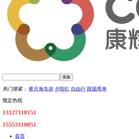
热门搜索：
蜜月海岛游
夕阳红
自由行
跟团甩单
预定热线
13127118151
15553110851
首页