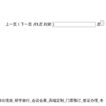
上一页
1
下一页
共
1
页
到第
页
出境游_研学旅行_会议会展_高端定制_门票预订_签证办理_冬