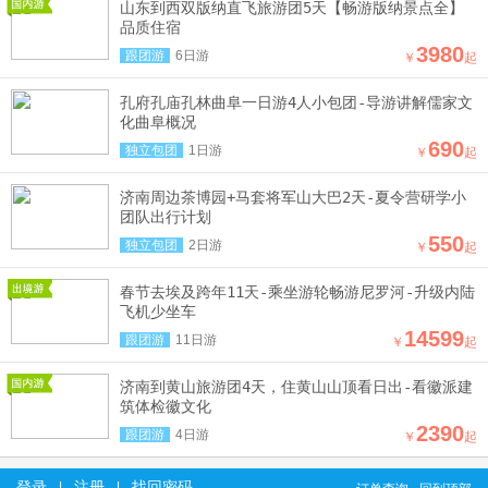
山东到西双版纳直飞旅游团5天【畅游版纳景点全】
品质住宿
3980
跟团游
6日游
￥
起
孔府孔庙孔林曲阜一日游4人小包团-导游讲解儒家文
化曲阜概况
690
独立包团
1日游
￥
起
济南周边茶博园+马套将军山大巴2天-夏令营研学小
团队出行计划
550
独立包团
2日游
￥
起
春节去埃及跨年11天-乘坐游轮畅游尼罗河-升级内陆
飞机少坐车
14599
跟团游
11日游
￥
起
济南到黄山旅游团4天，住黄山山顶看日出-看徽派建
筑体检徽文化
2390
跟团游
4日游
￥
起
登录
注册
找回密码
|
|