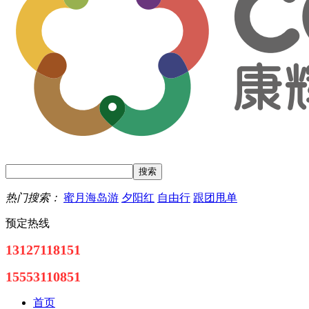
热门搜索：
蜜月海岛游
夕阳红
自由行
跟团甩单
预定热线
13127118151
15553110851
首页