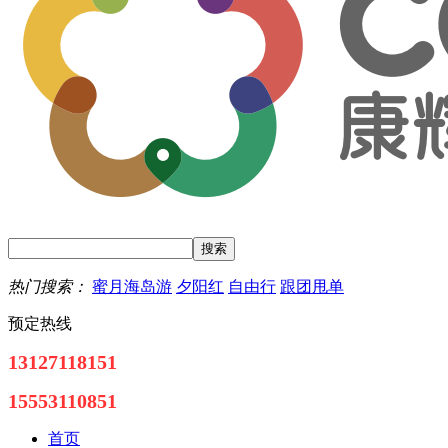
热门搜索：
蜜月海岛游
夕阳红
自由行
跟团甩单
预定热线
13127118151
15553110851
首页