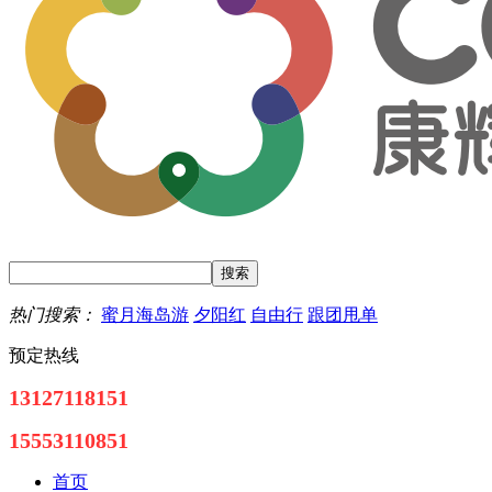
热门搜索：
蜜月海岛游
夕阳红
自由行
跟团甩单
预定热线
13127118151
15553110851
首页