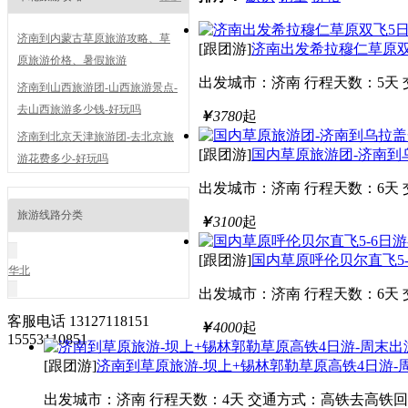
济南到内蒙古草原旅游攻略、草
[跟团游]
济南出发希拉穆仁草原双
原旅游价格、暑假旅游
出发城市：济南
行程天数：5天
济南到山西旅游团-山西旅游景点-
去山西旅游多少钱-好玩吗
￥
3780
起
济南到北京天津旅游团-去北京旅
[跟团游]
国内草原旅游团-济南到
游花费多少-好玩吗
出发城市：济南
行程天数：6天
旅游线路分类
￥
3100
起
[跟团游]
国内草原呼伦贝尔直飞5-
华北
出发城市：济南
行程天数：6天
客服电话
13127118151
￥
4000
起
15553110851
[跟团游]
济南到草原旅游-坝上+锡林郭勒草原高铁4日游-
出发城市：济南
行程天数：4天
交通方式：高铁去高铁回