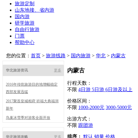
旅游定制
山东地接、省内游
国内游
研学旅游
自由行旅游
门票
帮助中心
您的位置：
首页
>
旅游线路
>
国内旅游
>
华北
>
内蒙古
内蒙古
华北旅游资讯
更多
行程天数：
2016年传统旅游目的地增幅稳定
不限
4日游
5日游
6日游及以上
西部发展迅猛
价格区间：
2017聚首皇城相府 祈福大典福润
不限
1000-2000元
3000-5000元
新年
鸟巢冰雪季对游客全面开放
出游方式：
不限
跟团游
排序：
默认
销量
价格
华北旅游攻略
更多