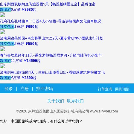
山东到西双版纳直飞旅游团5天【畅游版纳景点全】品质住宿
跟团游
6日游
￥
3980
起
孔府孔庙孔林曲阜一日游4人小包团-导游讲解儒家文化曲阜概况
独立包团
1日游
￥
690
起
济南周边茶博园+马套将军山大巴2天-夏令营研学小团队出行计划
独立包团
2日游
￥
550
起
春节去埃及跨年11天-乘坐游轮畅游尼罗河-升级内陆飞机少坐车
跟团游
11日游
￥
14599
起
济南到黄山旅游团4天，住黄山山顶看日出-看徽派建筑体检徽文化
跟团游
4日游
￥
2390
起
登录
注册
找回密码
|
|
订单查询
回到顶部
关于我们
联系我们
©2026 康辉旅游集团山东国际旅行社有限公司 www.sjlvyou.com
您好，中国国旅竭诚为您服务，有什么可以帮您的？