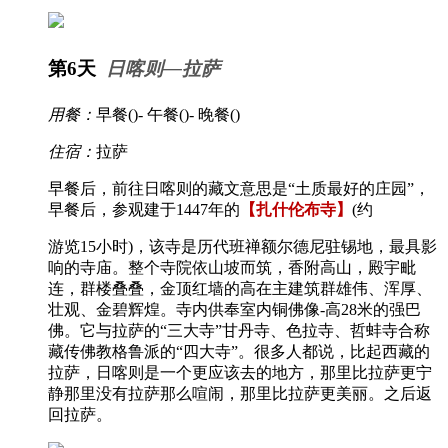
第6天
日喀则—拉萨
用餐：
早餐(
)- 午餐(
)- 晚餐(
)
住宿：
拉萨
早餐后，前往日喀则的藏文意思是“土质最好的庄园”，
早餐后，参观建于1447年的
【扎什伦布寺】
(约
游览15小时)，该寺是历代班禅额尔德尼驻锡地，最具影
响的寺庙。整个寺院依山坡而筑，香附高山，殿宇毗
连，群楼叠叠，金顶红墙的高在主建筑群雄伟、浑厚、
壮观、金碧辉煌。寺内供奉室内铜佛像-高28米的强巴
佛。它与拉萨的“三大寺”甘丹寺、色拉寺、哲蚌寺合称
藏传佛教格鲁派的“四大寺”。很多人都说，比起西藏的
拉萨，日喀则是一个更应该去的地方，那里比拉萨更宁
静那里没有拉萨那么喧闹，那里比拉萨更美丽。之后返
回拉萨。