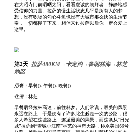
在大昭寺门前晒晒太阳，看看虔诚的朝拜者，静静地感
受信仰的力量。拉萨的慢生活状态几平是所有人的梦
想，没有职场的勾心斗鱼也没有大城市那么快的生活节
奏，一切都慢了下来，相信来过拉萨以后你一定会爱上
这里。
第2天
拉萨480KM→卡定沟→鲁朗林海→林芝
地区
用餐：
早餐(
)- 午餐(
)- 晚餐(
)
住宿：
林芝
早餐后经拉林高速，前往林梦。人们常说，最美的风景
永远在路上，于是便有了许多此生必走一次的公路，很
多人希望在这些路上，邂逅最美的风景，而这条从“日光
城”拉萨到“雪域小江南”林艺的神奇天路，秒杀美国66号