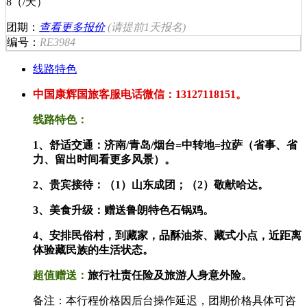
8（/天）
团期：
查看更多报价
(请提前
1天
报名)
编号：
RE3984
线路特色
中国康辉国旅客服电话微信：13127118151。
线路特色：
1、舒适交通：济南/青岛/烟台=中转地=拉萨（省事、省
力、留出时间看更多风景）。
2、贵宾接待：（1）山东成团；（2）敬献哈达。
3、美食升级：赠送鲁朗特色石锅鸡。
4、安排民俗村，到藏家，品酥油茶、藏式小点，近距离
体验藏民族的生活状态。
超值赠送：
旅行社责任险及旅游人身意外险。
备注：本行程价格因后台操作延迟，团期价格具体可咨