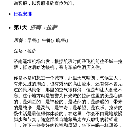
询客服，以客服准确查位为准。
行程安排
第1天
济南→拉萨
用餐：
早餐(
)- 午餐(
)- 晚餐(
)
住宿：
拉萨
济南遥墙机场出发，根据航班时间乘飞机前往圣城一拉
萨，抵达后哈达接机，乘专车前往酒店入住。
你是不是幻想过一个城市，那里天气晴朗，气候宜人，
有未见过的湖泊，也有秀丽的高山流水。还有你不曾见
过的民风民俗，那里的空气很稀薄，但是却让人念念不
忘。这个地方就是被誉为日光城的拉萨这里的美是心醉
的，是灿烂的，是神秘的，是茫然的，是静谧的，带来
的是纯净，是灵气，是神奇，是希望、是欢乐。拉萨的
慢生活是最值得你体验的，在这里，你会不自觉地放慢
脚步和节奏，随意跟着当地藏民走在八廓街的转经道
上，许下一些美好的祝福和愿望，坐下来喝一杯甜茶，