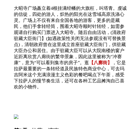
大昭寺广场矗立着4根挂满经幡的大旗枉，叫塔青。虔诚
的信徒，四处的游人，炽热的阳光在这雪域高原洗涤心
灵。广场上不仅有来自全国各地的游客，更多的是藏
民，他们手拿转经筒，围着大昭寺顺时针转经，如需参
观请自行购买门票进入大昭寺。随后自由活动，(清政府
驻藏大臣衙门】(如遇政策性关闭无法参观没有可替换景
点)，清朝政府曾在这里成立首座驻藏大臣衙门，供驻藏
大臣办公和居住。由于驻藏大臣可以从大院南楼的窗户
近距离欣赏八廊街的繁华景象，因此这里被称为“冲赛
康”，意为“可以看到集市的房子”。逛
【八廓街】
，它是
拉萨最重要的一条转经道及民族特色商业中心，可去玛
吉阿米这个充满浪漫主义色彩的餐吧喝点下午茶，感受
下拉萨人的慢节奏生活，还可在各种工艺品摊淘自己喜
欢的小物件。