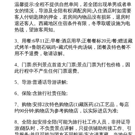
温馨提示:全程不提供自然单间，若全团出现单男或者单
女的情况，导游及全陪有权调配房间;入住酒店时如需要
客人付钥匙牌的押金，若房间内物品没有损坏，退房时
退还客人。西藏地区住宿条件有限，冬季取暖设施为电
热毯，望旅客周知。
3、用餐:6早11正;早餐:酒店用早;正餐餐标20元/餐;赠送藏
式烤羊+鲁朗石锅鸡+藏式牦牛肉汤锅，团餐及特色餐不
用不予退费，敬请谅解。
4、门票:所列景点首道大门票;景点门票为打包价格，因
此行程中不产生任何门票退费。
5、导游:普通话导游讲解;
6、保险:含旅行社责任险;
7、购物:安排2次特色购物店(1)藏医药;(2)工艺品，每店
约90分钟;购物店为参考购物店，以实际进店为准;
8、全陪:如安排全陪(可能为旅行社工作人员，非持证导
游)随队时，不负责景点讲解，只提供辅助衔接工作、引
导服务;并目可能与团友不同航班/车次进离藏。当地分车