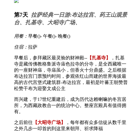
第7天
拉萨经典一日游:布达拉宫、药王山观景
台、扎基寺、大昭寺广场、
用餐：
早餐(
)- 午餐(
)- 晚餐(
)
住宿：
拉萨
早餐后，参拜藏区最灵验的财神殿--
【扎基寺】
，扎基
寺是藏传佛教格鲁派寺庙色拉寺的分寺，是全西藏唯一
的一座财神庙，寺庙虽小，但香火十分鼎盛。之后根据
布达拉宫门票预约时间，参观依红山而建的世界海拔最
高的古代宫堡式建筑群-布达拉宫，最初是叶蕃王朝赞普
松赞干布为迎娶文成公主
而兴建，于17世纪重建后，成为历代达赖喇嘛的冬宫居
所，为西藏政教合一的统治中心。整座宫殿具有值得拥
有。
之后前往
【大昭寺广场】
，每年都有众多信徒从数千里
之外几步一叩首的到这里来朝拜、祈求降福