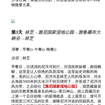
物微量元素。
第3天
林芝→雅尼国家湿地公园→雅鲁藏布大
峡谷→林芝
用餐：
早餐(
)- 午餐(
)- 晚餐(
)
住宿：
林芝
早餐后，沿清清的尼洋河前行，河流枝杈纵横，曲线蜿
蜒，这里是让人惊艳的高原湿地，这里如史诗般的画
卷，美的让人心悸。尼洋河是林芝人民的母亲河，河水
从海拔5000米的古冰川千转百绕而下，并形成了尼洋河
风光带。之后前往
【雅尼国家湿地公园】
，观西藏最原
始的宗教苯教最著名的神山--苯日神山，踏上西藏历史
上第一个且目前唯一的玻璃栈道，走上观景台，便可尽
情观赏江河汇流的壮美，俯睡尼洋河道的田园风光。玻