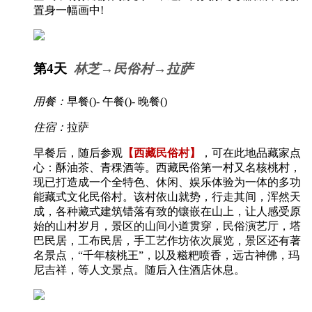
置身一幅画中!
第4天
林芝→民俗村→拉萨
用餐：
早餐(
)- 午餐(
)- 晚餐(
)
住宿：
拉萨
早餐后，随后参观
【西藏民俗村】
，可在此地品藏家点
心：酥油茶、青稞酒等。西藏民俗第一村又名核桃村，
现已打造成一个全特色、休闲、娱乐体验为一体的多功
能藏式文化民俗村。该村依山就势，行走其间，浑然天
成，各种藏式建筑错落有致的镶嵌在山上，让人感受原
始的山村岁月，景区的山间小道贯穿，民俗演艺厅，塔
巴民居，工布民居，手工艺作坊依次展览，景区还有著
名景点，“千年核桃王”，以及糍粑喷香，远古神佛，玛
尼吉祥，等人文景点。随后入住酒店休息。