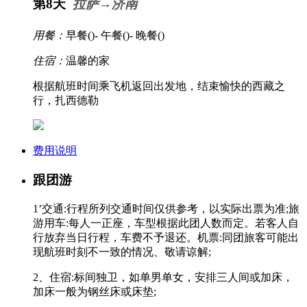
第8天
拉萨→济南
用餐：
早餐(
)- 午餐(
)- 晚餐(
)
住宿：
温馨的家
根据航班时间乘飞机返回出发地，结束愉快的西藏之
行，扎西德勒
费用说明
跟团游
1’交通:行程所列交通时间仅供参考，以实际出票为准;旅
游用车:每人一正座，车型根据此团人数而定。若客人自
行放弃当日行程，车费不予退还。机票:同团旅客可能出
现航班时刻不一致的情况、敬请谅解;
2、住宿:标间独卫，如单男单女，安排三人间或加床，
加床一般为钢丝床或床垫;