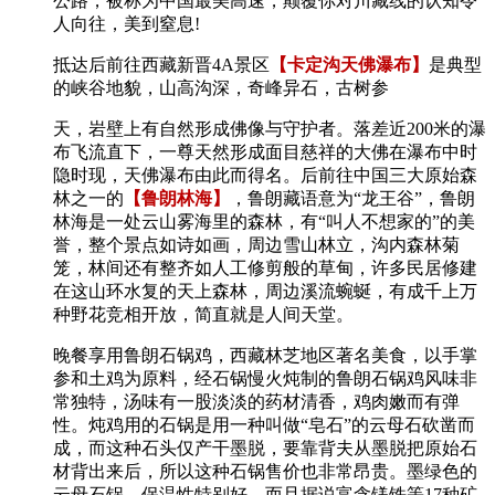
公路，被称为中国最美高速，颠覆你对川藏线的认知令
人向往，美到窒息!
抵达后前往西藏新晋4A景区
【卡定沟天佛瀑布】
是典型
的峡谷地貌，山高沟深，奇峰异石，古树参
天，岩壁上有自然形成佛像与守护者。落差近200米的瀑
布飞流直下，一尊天然形成面目慈祥的大佛在瀑布中时
隐时现，天佛瀑布由此而得名。后前往中国三大原始森
林之一的
【鲁朗林海】
，鲁朗藏语意为“龙王谷”，鲁朗
林海是一处云山雾海里的森林，有“叫人不想家的”的美
誉，整个景点如诗如画，周边雪山林立，沟内森林菊
笼，林间还有整齐如人工修剪般的草甸，许多民居修建
在这山环水复的天上森林，周边溪流蜿蜒，有成千上万
种野花竞相开放，简直就是人间天堂。
晚餐享用鲁朗石锅鸡，西藏林芝地区著名美食，以手掌
参和土鸡为原料，经石锅慢火炖制的鲁朗石锅鸡风味非
常独特，汤味有一股淡淡的药材清香，鸡肉嫩而有弹
性。炖鸡用的石锅是用一种叫做“皂石”的云母石砍凿而
成，而这种石头仅产干墨脱，要靠背夫从墨脱把原始石
材背出来后，所以这种石锅售价也非常昂贵。墨绿色的
云母石锅，保温性特别好，而且据说富含镁铁等17种矿