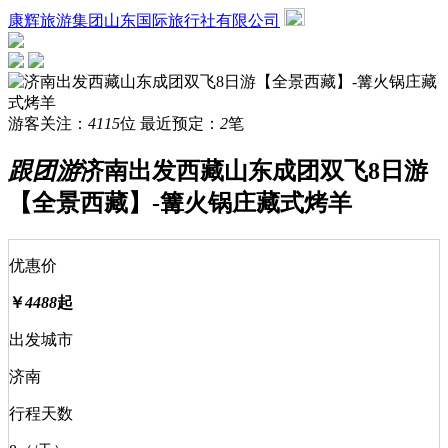
康辉旅游集团山东国际旅行社有限公司
游客关注：
4115
位
最近预定：
2
笔
跟团游
济南出发西藏山东成团双飞8日游
【全景西藏】-篝火锅庄藏式烤羊
优惠价
￥
4488
起
出发城市
济南
行程天数