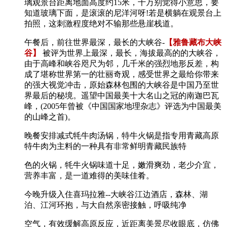
璃观景台距离地面高度约15米，千万别觉得小意思，要
知道玻璃下面，是滚滚的尼洋河呀!若是横躺在观景台上
拍照，这刺激程度绝对不输那些悬崖栈道。
午餐后，前往世界最深，最长的大峡谷-
【雅鲁藏布大峡
谷】
被评为世界上最深，最长，海拔最高的的大峡谷，
由于高峰和峡谷咫尺为邻，几千米的强烈地形反差，构
成了堪称世界第一的壮丽奇观，感受世界之最给你带来
的强大视觉冲击，原始森林包围的大峡谷是中国乃至世
界最后的秘境。遥望中国最美十大名山之冠的南迦巴瓦
峰，(2005年曾被《中国国家地理杂志》评选为中国最美
的山峰之首)。
晚餐安排减式牦牛肉汤锅，特牛火锅是指专用青藏高原
特牛肉为主料的一种具有非常鲜明青藏民族特
色的火锅，牦牛火锅味道十足，嫩滑爽劲，老少介宜，
营养丰富，是一道难得的美味佳肴。
今晚升级入住喜玛拉雅--大峡谷江边酒店，森林、湖
泊、江河环抱，与大自然亲密接触，呼吸纯净
空气，有效缓解高原反应，近距离美景尽收眼底，仿佛