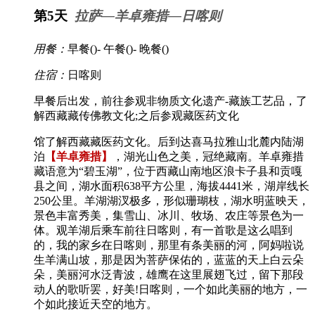
第5天
拉萨—羊卓雍措—日喀则
用餐：
早餐(
)- 午餐(
)- 晚餐(
)
住宿：
日喀则
早餐后出发，前往参观非物质文化遗产-藏族工艺品，了
解西藏藏传佛教文化;之后参观藏医药文化
馆了解西藏藏医药文化。后到达喜马拉雅山北麓内陆湖
泊
【羊卓雍措】
，湖光山色之美，冠绝藏南。羊卓雍措
藏语意为“碧玉湖”，位于西藏山南地区浪卡子县和贡嘎
县之间，湖水面积638平方公里，海拔4441米，湖岸线长
250公里。羊湖湖汊极多，形似珊瑚枝，湖水明蓝映天，
景色丰富秀美，集雪山、冰川、牧场、农庄等景色为一
体。观羊湖后乘车前往日喀则，有一首歌是这么唱到
的，我的家乡在日喀则，那里有条美丽的河，阿妈啦说
生羊满山坡，那是因为菩萨保佑的，蓝蓝的天上白云朵
朵，美丽河水泛青波，雄鹰在这里展翅飞过，留下那段
动人的歌听罢，好美!日喀则，一个如此美丽的地方，一
个如此接近天空的地方。