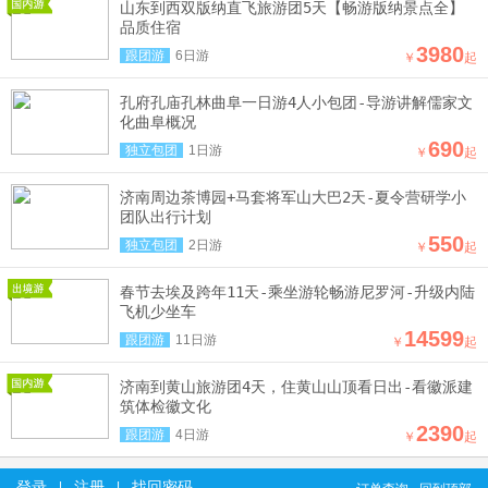
山东到西双版纳直飞旅游团5天【畅游版纳景点全】
品质住宿
3980
跟团游
6日游
￥
起
孔府孔庙孔林曲阜一日游4人小包团-导游讲解儒家文
化曲阜概况
690
独立包团
1日游
￥
起
济南周边茶博园+马套将军山大巴2天-夏令营研学小
团队出行计划
550
独立包团
2日游
￥
起
春节去埃及跨年11天-乘坐游轮畅游尼罗河-升级内陆
飞机少坐车
14599
跟团游
11日游
￥
起
济南到黄山旅游团4天，住黄山山顶看日出-看徽派建
筑体检徽文化
2390
跟团游
4日游
￥
起
登录
注册
找回密码
|
|