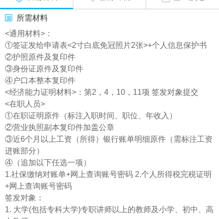
所需材料
<通用材料>：
①签证发给申请表<2寸白底免冠照片2张>+个人信息保护书
②护照原件及复印件
③身份证原件及复印件
④户口本整本复印件
<经济能力证明材料>：第2，4，10，11项 签发对象提交
<在职人员>
①在职证明原件（标注入职时间、职位、年收入）
②营业执照副本复印件加盖公章
③近6个月以上工资（所得）银行账单明细原件（需标注工资
进账部分）
④（追加以下任选一项）
1.社保缴纳对账单+网上查询账号密码 2.个人所得税完税证明
+网上查询账号密码
签发对象：
1. 大学(包括专科大学)专职讲师以上的教师及小学、初中、高