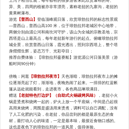
上泻下相当壮观，每年都有的很多游客来此欣赏瀑布的奇、
异、美，四周的植被亦非常漂亮，素称老挝的九寨沟，老挝的
黄果树瀑布。
游览
【普西山】
登临顶峰观日落，欣赏琅勃拉邦的标志性景观
—普西山，普西山高100 米，位于琅勃拉邦老城区中心地带，
两侧分别由湄公河和南坎河守护，该山为全城的宗教圣地，宗
西塔是山上最高点，每年老挝新年游行的起点。俯瞰琅勃拉邦
城全景，欣赏普西山日落，霞光透出，照到宗西塔上，整个塔
身熠熠生辉，姿态万千、光彩夺目；
推荐自费体验：【琅勃拉邦銮赛船】游览湄公河日落美景（游
船时间90分钟）
傍晚：闲逛
【琅勃拉邦夜市】
天色渐暗，琅勃拉邦夜市上的摊
位逐渐亮起了灯，渐渐地，夜晚热闹了起来。一排排的红蓝帐
篷从远处就能看到，走进夜市，各色商品琳琅满目。
赠送
【老挝特色打边炉】（自助式火锅碳烤风味）
，老挝小火
锅是烫煮和烧烤一起的，炉火上放一个平底锅，中间是凸起很
高用来烧烤，周围是盛汤用来烫煮，调料可以自己调配，没有
了人工化肥的污染，在老挝，你品尝到的都是最原生态的食
材，最打动人心的味道，一定是最本味，最接近食物口感的。
这也是夜色下的琅勃拉邦的一道风景，值得体验。