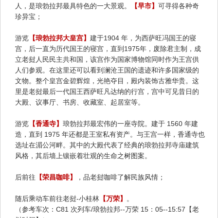
人，是琅勃拉邦最具特色的一大景观。
【早市】
可寻得各种奇
珍异宝；
游览
【琅勃拉邦大皇宫】
建于1904 年，为西萨旺冯国王的寝
宫，后一直为历代国王的寝宫，直到1975年，废除君主制，成
立老挝人民民主共和国，该宫作为国家博物馆同时作为王宫供
人们参观。在这里还可以看到澜沧王国的遗迹和许多国家级的
文物。整个皇宫金碧辉煌，光艳夺目，殿内装饰古雅华贵。这
里是老挝最后一代国王西萨旺凡达纳的行宫，宫中可见昔日的
大殿、议事厅、书房、收藏室、起居室等。
游览
【香通寺】
琅勃拉邦最宏伟的一座寺院。建于 1560 年建
造，直到 1975 年还都是王室私有资产。与王宫一样，香通寺也
选址在湄公河畔。其中的大殿代表了经典的琅勃拉邦寺庙建筑
风格，其后墙上镶嵌着壮观的生命之树图案。
后前往
【荣昌咖啡】
，品老挝咖啡了解民族风情；
随后乘动车前往老挝-小桂林
【万荣】
。
（参考车次：C81 次列车/琅勃拉邦--万荣 15：05--15:57【老