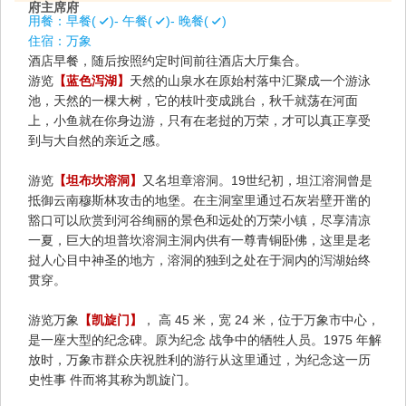
府主席府
用餐：
早餐(
)- 午餐(
)- 晚餐(
)
住宿：
万象
酒店早餐，随后按照约定时间前往酒店大厅集合。
游览
【蓝色泻湖】
天然的山泉水在原始村落中汇聚成一个游泳
池，天然的一棵大树，它的枝叶变成跳台，秋千就荡在河面
上，小鱼就在你身边游，只有在老挝的万荣，才可以真正享受
到与大自然的亲近之感。
游览
【坦布坎溶洞】
又名坦章溶洞。19世纪初，坦江溶洞曾是
抵御云南穆斯林攻击的地堡。在主洞室里通过石灰岩壁开凿的
豁口可以欣赏到河谷绚丽的景色和远处的万荣小镇，尽享清凉
一夏，巨大的坦普坎溶洞主洞内供有一尊青铜卧佛，这里是老
挝人心目中神圣的地方，溶洞的独到之处在于洞内的泻湖始终
贯穿。
游览万象
【凯旋门】
， 高 45 米，宽 24 米，位于万象市中心，
是一座大型的纪念碑。原为纪念 战争中的牺牲人员。1975 年解
放时，万象市群众庆祝胜利的游行从这里通过，为纪念这一历
史性事 件而将其称为凯旋门。