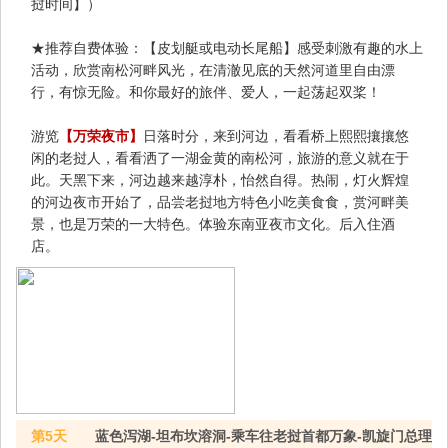
挝时间】）
★推荐自费体验：【皮划艇或电动长尾船】感受刺激有趣的水上
活动，欣赏南松河畔风光，在清澈见底的天然河道里自由漂
行，有惊无险。和你最好的旅伴、爱人，一起荡起双桨！
游览
【万荣夜市】
日落时分，来到河边，看看桥上熙熙攘攘悠
闲的老挝人，看看洒了一湖金黄的南松河，旅游的意义就在于
此。天黑下来，河边越来越淳朴，怡然自得。热闹，灯火辉煌
的河边夜市开始了，品尝老挝地方特色小吃美食食，赏河畔美
景，也是万荣的一大特色。体验东南亚夜市文化。后入住酒
店。
第5天
蓝色泻湖-坦布坎溶洞-乘车往老挝首都万象-凯旋门总理