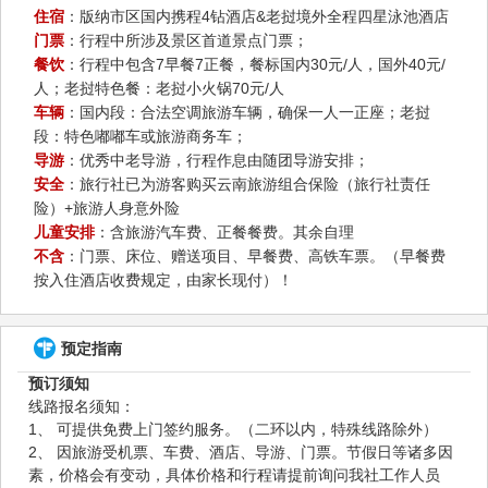
住宿
：版纳市区国内携程4钻酒店&老挝境外全程四星泳池酒店
门票
：行程中所涉及景区首道景点门票；
餐饮
：行程中包含7早餐7正餐，餐标国内30元/人，国外40元/
人；老挝特色餐：老挝小火锅70元/人
车辆
：国内段：合法空调旅游车辆，确保一人一正座；老挝
段：特色嘟嘟车或旅游商务车；
导游
：优秀中老导游，行程作息由随团导游安排；
安全
：旅行社已为游客购买云南旅游组合保险（旅行社责任
险）+旅游人身意外险
儿童安排
：含旅游汽车费、正餐餐费。其余自理
不含
：门票、床位、赠送项目、早餐费、高铁车票。（早餐费
按入住酒店收费规定，由家长现付）！
预定指南
预订须知
线路报名须知：
1、 可提供免费上门签约服务。（二环以内，特殊线路除外）
2、 因旅游受机票、车费、酒店、导游、门票。节假日等诸多因
素，价格会有变动，具体价格和行程请提前询问我社工作人员