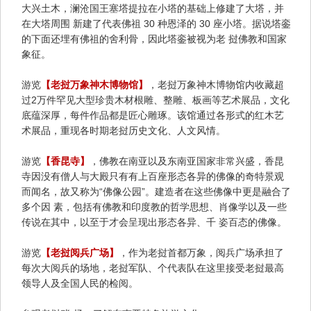
大兴土木，澜沧国王塞塔提拉在小塔的基础上修建了大塔，并
在大塔周围 新建了代表佛祖 30 种恩泽的 30 座小塔。据说塔銮
的下面还埋有佛祖的舍利骨，因此塔銮被视为老 挝佛教和国家
象征。
游览
【老挝万象神木博物馆】
，老挝万象神木博物馆内收藏超
过2万件罕见大型珍贵木材根雕、整雕、板画等艺术展品，文化
底蕴深厚，每件作品都是匠心雕琢。该馆通过各形式的红木艺
术展品，重现各时期老挝历史文化、人文风情。
游览
【香昆寺】
，佛教在南亚以及东南亚国家非常兴盛，香昆
寺因没有僧人与大殿只有有上百座形态各异的佛像的奇特景观
而闻名，故又称为“佛像公园”。建造者在这些佛像中更是融合了
多个因 素，包括有佛教和印度教的哲学思想、肖像学以及一些
传说在其中，以至于才会呈现出形态各异、千 姿百态的佛像。
游览
【老挝阅兵广场】
，作为老挝首都万象，阅兵广场承担了
每次大阅兵的场地，老挝军队、个代表队在这里接受老挝最高
领导人及全国人民的检阅。