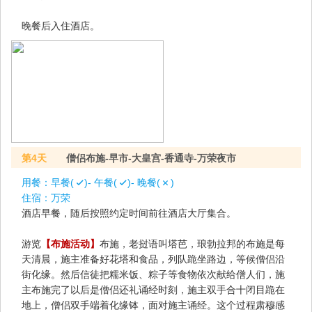
晚餐后入住酒店。
第4天
僧侣布施-早市-大皇宫-香通寺-万荣夜市
用餐：
早餐(
)- 午餐(
)- 晚餐(
)
住宿：
万荣
酒店早餐，随后按照约定时间前往酒店大厅集合。
游览
【布施活动】
布施，老挝语叫塔芭，琅勃拉邦的布施是每
天清晨，施主准备好花塔和食品，列队跪坐路边，等候僧侣沿
街化缘。然后信徒把糯米饭、粽子等食物依次献给僧人们，施
主布施完了以后是僧侣还礼诵经时刻，施主双手合十闭目跪在
地上，僧侣双手端着化缘钵，面对施主诵经。这个过程肃穆感