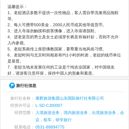
温馨提示：
1、老挝酒店多数不提供一次性物品，客人需自带洗漱用品拖鞋
等。
2、每人可携带500美金，2000人民币或其他等值货币。
3、进入寺庙勿触摸和损害佛像，进入寺庙请脱鞋。
4、进老皇宫的男士及女士必须穿长裤及有袖衬衫，否则不允许
入内参观。
5、老挝系南传上座部佛教国家，要尊重当地风俗习惯。
6、老挝时间与北京时间相差有约1小时的时差，老挝的钱币单位
是基普。
7、老挝当地未发展任何的工业是个纯农业国家，对中国很友
好，请游客注意环保，保持中国人的形象和素质。
旅行社信息
旅行社名称：
康辉旅游集团山东国际旅行社有限公司
经营许可证：
L-SD-CJ00007
经营范围：
入境旅游业务，境内旅游业务，出境旅游业务，会
议，租车，研学旅行
联系电话：
0531-88894775