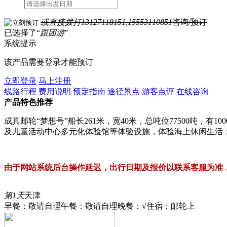
或直接拨打
13127118151,15553110851
咨询/预订
已选择了“
跟团游
”
系统提示
该产品需要登录才能预订
立即登录
马上注册
线路行程
费用说明
预定指南
途径景点
游客点评
在线咨询
产品特色推荐
成真邮轮“梦想号”船长261米，宽40米，总吨位77500吨
及儿童活动中心多元化体验馆等体验设施，体验海上休闲生活
由于网站系统后台操作延迟，出行日期及报价以联系客服为准，客服
第1天
天津
早餐：敬请自理
午餐：敬请自理
晚餐：√
住宿：邮轮上