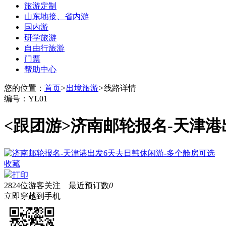
旅游定制
山东地接、省内游
国内游
研学旅游
自由行旅游
门票
帮助中心
您的位置：
首页
>
出境旅游
>
线路详情
编号：YL01
<跟团游>
济南邮轮报名-天津港
收藏
打印
2824
位游客关注 最近预订数
0
立即穿越到手机