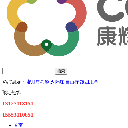
热门搜索：
蜜月海岛游
夕阳红
自由行
跟团甩单
预定热线
13127118151
15553110851
首页