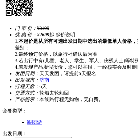
门 市 价：
¥3199
优 惠 价：
¥
2699
起
起价说明
1.本起价是从所有可选出发日期中选出的最低单人价格，
差别；
2.最终预订价格，以旅行社确认后为准
3.若出行中有(儿童、老人、学生、军人、伤残人士)等
4.若发现产品虚假报价，您可以举报，一经核实会及时删
发团日期：
天天发团，请提前
5
天报名
出发城市：
济南
行程天数：
6天
交通方式：
轮船去轮船回
产品提示：
本线路行程无购物，无自费。
套餐类型
：
跟团游
出发日期：