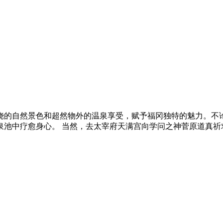
饶的自然景色和超然物外的温泉享受，赋予福冈独特的魅力。不
泉池中疗愈身心。 当然，去太宰府天满宫向学问之神菅原道真祈