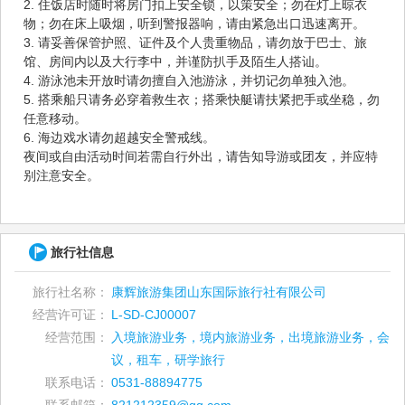
2. 住饭店时随时将房门扣上安全锁，以策安全；勿在灯上晾衣
物；勿在床上吸烟，听到警报器响，请由紧急出口迅速离开。
3. 请妥善保管护照、证件及个人贵重物品，请勿放于巴士、旅
馆、房间内以及大行李中，并谨防扒手及陌生人搭讪。
4. 游泳池未开放时请勿擅自入池游泳，并切记勿单独入池。
5. 搭乘船只请务必穿着救生衣；搭乘快艇请扶紧把手或坐稳，勿
任意移动。
6. 海边戏水请勿超越安全警戒线。
夜间或自由活动时间若需自行外出，请告知导游或团友，并应特
别注意安全。
旅行社信息
旅行社名称：
康辉旅游集团山东国际旅行社有限公司
经营许可证：
L-SD-CJ00007
经营范围：
入境旅游业务，境内旅游业务，出境旅游业务，会
议，租车，研学旅行
联系电话：
0531-88894775