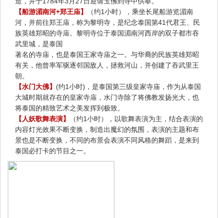
造，并于1784年3月27日迎请玉佛到寺中供奉。
【船游湄南河+郑王庙】
（约1小时），乘坐长尾船游览湄南
河，并前往郑王庙，称为黎明寺，是纪念泰国第41代君王、民
族英雄郑昭的寺庙。黎明寺位于泰国湄南河西岸的双子都市吞
武里城，是泰国
著名的寺庙，也是泰国王家寺庙之一。与华裔的民族英雄郑昭
有关，他曾率军驱逐邻国敌人，拯救河山，并创建了吞武里王
朝。
【水门大佛】
(约1小时)，是泰国第三级皇家寺庙，作为从泰国
大城时期就存在的皇家寺庙，水门寺除了将佛教发扬光大，也
将泰国的精致艺术之美发挥到极致。
【人妖歌舞表演】
（约1小时），以歌舞表演为主，结合表演的
内容灯光效果不断变换，制造出魔幻的氛围，表演的主题和布
景也是不断变换，不同的布景会表演不同风格的舞蹈，是来到
泰国必打卡的节目之一。