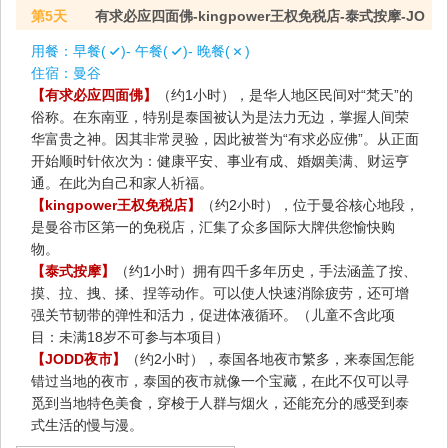
第5天
有求必应四面佛-kingpower王权免税店-泰式按摩-JO
用餐：
早餐(
)- 午餐(
)- 晚餐(
)
住宿：
曼谷
【有求必应四面佛】
（约1小时），是华人地区民间对“梵天”的
俗称。在东南亚，特别是泰国被认为是法力无边，掌握人间荣
华富贵之神。因其非常灵验，因此被誉为“有求必应佛”。从正面
开始顺时针依次为：健康平安、事业有成、婚姻美满、财运亨
通。在此为自己和家人祈福。
【kingpower王权免税店】
（约2小时），位于曼谷核心地段，
是曼谷市区第一的免税店，汇集了众多国际大牌供您愉快购
物。
【泰式按摩】
（约1小时）拥有四千多年历史，手法涵盖了按、
摸、拉、拽、揉、捏等动作。可以使人快速消除疲劳，还可增
强关节韧带的弹性和活力，促进体液循环。（儿童不含此项
目：未满18岁不可参与本项目）
【JODD夜市】
（约2小时），泰国各地夜市繁多，来泰国怎能
错过当地的夜市，泰国的夜市就像一个宝藏，在此不仅可以寻
觅到当地特色美食，穿梭于人群与烟火，还能充分的感受到泰
式生活的慢与漫。