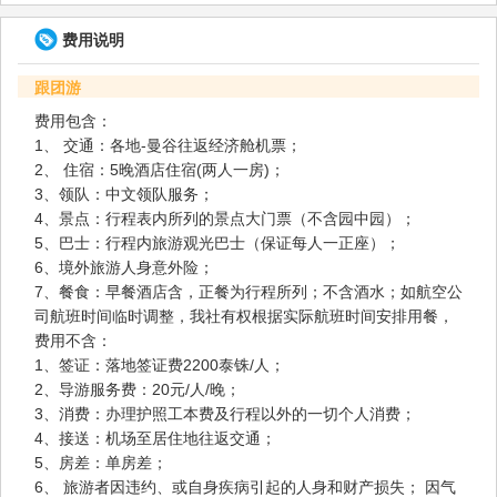
费用说明
跟团游
费用包含：
1、 交通：各地-曼谷往返经济舱机票；
2、 住宿：5晚酒店住宿(两人一房)；
3、领队：中文领队服务；
4、景点：行程表内所列的景点大门票（不含园中园）；
5、巴士：行程内旅游观光巴士（保证每人一正座）；
6、境外旅游人身意外险；
7、餐食：早餐酒店含，正餐为行程所列；不含酒水；如航空公
司航班时间临时调整，我社有权根据实际航班时间安排用餐，
费用不含：
1、签证：落地签证费2200泰铢/人；
2、导游服务费：20元/人/晚；
3、消费：办理护照工本费及行程以外的一切个人消费；
4、接送：机场至居住地往返交通；
5、房差：单房差；
6、 旅游者因违约、或自身疾病引起的人身和财产损失； 因气