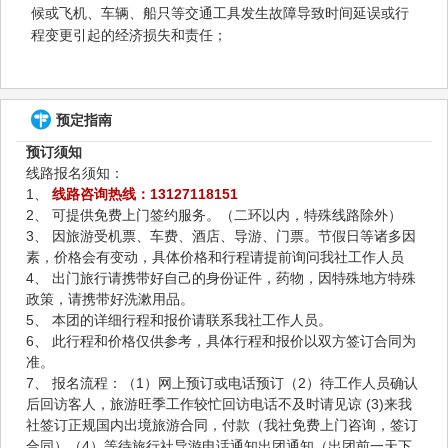
候或飞机、车辆、船只等交通工具发生故障导致时间延误或行
程变更引起的经济损失和责任；
预定指南
预订须知
线路报名须知：
1、
线路咨询热线：13127118151
2、 可提供免费上门签约服务。（二环以内，特殊线路除外）
3、 因旅游受机票、车费、酒店、导游、门票。节假日等诸多因
素，价格会有变动，具体价格和行程请提前询问我社工作人员
4、 出门旅行请携带好自己的身份证件，药物，因特殊地方特殊
政策，请携带好洗漱用品。
5、 本团的详细行程和报价请联系我社工作人员。
6、 此行程和价格仅供参考，具体行程和报价以双方签订合同为
准。
7、 报名流程：（1）网上预订或电话预订（2）待工作人员确认
后回访客人，旅游旺季工作较忙回访电话不及时请见谅 (3)来我
社签订正规国内出境旅游合同，付款（我社免费上门咨询，签订
合同）（4）等待旅行社导游电话通知出团通知（出团前一天下