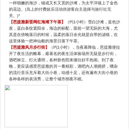
一样细嫩的海沙，铺成又长又宽的沙滩，为太平洋镶上了金色
的花边。(岛上的付费娱乐活动供游客自主选择与旅行社无
关。)*
【芭提雅新晋网红海滩下午茶】
（约1小时）雪白沙滩，蓝色沙
发，蓝白条纹遮阳伞，海边的标配，面前一望无际的大海，尤
其是在傍晚落日的时候，温柔的落日余光就是自带的滤镜，在
这里体验一把神仙般的海景日落下午茶。
【芭提雅风月步行街】
（约1小时），当夜幕降临，芭提雅便拉
开了夜生活的帷幕，最著名的夜生活体验场所无疑是步行街，
酒吧林立、灯火通明，各种肤色熙来攘往好不热闹。到了夜
晚，更应该感受芭提雅的另一番精彩，酒吧内人潮拥挤，嘈杂
的流行音乐充斥着大街小巷，动感十足，还有遍布大街小巷的
各种各样的表演秀，让整个城市彻夜不眠。