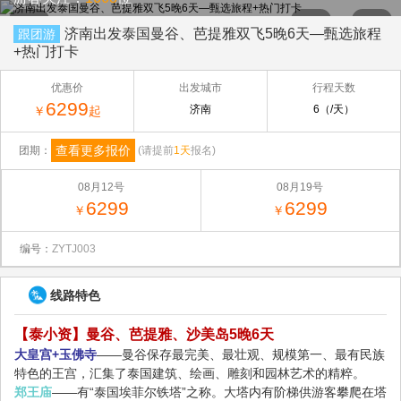
济南出发泰国曼谷、芭提雅双飞5晚6天—甄选旅程
跟团游
+热门打卡
优惠价
出发城市
行程天数
6299
济南
6（/天）
￥
起
查看更多报价
团期：
(请提前
1天
报名)
08月12号
08月19号
6299
6299
￥
￥
编号：
ZYTJ003
线路特色
【泰小资】曼谷、芭提雅、沙美岛5晚6天
大皇宫+玉佛寺
——曼谷保存最完美、最壮观、规模第一、
最有民族
特色的王宫
，汇集了泰国建筑、绘画、雕刻和园林艺术的精粹。
郑王庙
——有“泰国埃菲尔铁塔”之称。大塔内有阶梯供游客攀爬在塔