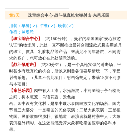
第3天
珠宝综合中心-战斗鼠真枪实弹射击-东芭乐园
用餐：
早餐(
)- 午餐(
)- 晚餐(
)
住宿：
芭堤雅
【珠宝综合中心】
（约150分钟），曼谷的泰国国家“安心旅游
认证”购物场所，此处一直不断推出最符合潮流款式且实用兼具
的珠宝、皮具、乳胶制品等产品，来满足不同年龄层、不同需
求的客户，您可放心在此处随意选购。
【战斗鼠射击】
（约30分钟），是一个真枪实弹的射击场，平
时甚少有玩真枪的机会，所以来到曼谷便要尽情玩一下，享受
射击乐趣。（儿童不含此项目：射击馆规定，未满18岁不可参
与本项目）
【东芭乐园】
园中有人工湖，水光潋滟，小河缭绕于亭台楼阁
之间，树木葱茏，鸟语花香，景色如
画。园中设有文化村，是集中展示泰国民族文化的场所。园内
节目三大部分：一是泰国的民俗表演；二是大象表演；三是植
物园。民俗歌舞很质朴、很地道，表演者就是村寨中人；大象
表演格外精彩。在这还能感受骑大象和吃泰国应季的各种水
果。