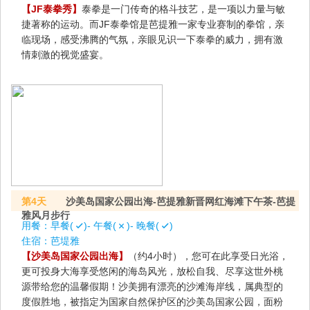
【JF泰拳秀】
泰拳是一门传奇的格斗技艺，是一项以力量与敏
捷著称的运动。而JF泰拳馆是芭提雅一家专业赛制的拳馆，亲
临现场，感受沸腾的气氛，亲眼见识一下泰拳的威力，拥有激
情刺激的视觉盛宴。
第4天
沙美岛国家公园出海-芭提雅新晋网红海滩下午茶-芭提
雅风月步行
用餐：
早餐(
)- 午餐(
)- 晚餐(
)
住宿：
芭堤雅
【沙美岛国家公园出海】
（约4小时），您可在此享受日光浴，
更可投身大海享受悠闲的海岛风光，放松自我、尽享这世外桃
源带给您的温馨假期！沙美拥有漂亮的沙滩海岸线，属典型的
度假胜地，被指定为国家自然保护区的沙美岛国家公园，面粉