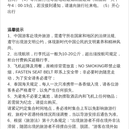
午4：00-19点，若没接到通知，请速向旅行社来电。（5）开心
出行
温馨提示
1、中国游客赴境外旅游，需遵守所在国家和地区的法律法规、
遵守出境游文明公约，体现新时代中国公民的文明素养和精神风
尚。
2、出境航班，行李托运一般为10-20公斤，超出须按航司规定，
柜台付费购买超额行李。
3、飞机起降及用餐，座椅排背需放直；NO SMOKING即禁止吸
烟，FASTEN SEAT BELT 即系上安全带；非必要时勿随意走
动，为了安全请务必遵守；
4、泰国海关规定，每人一次只准携带一条香烟入境，请各位游
客务必严格遵守，以免产生任何损失。
5、为避免不必要之尴尬，请勿擅取酒店内和飞机上任何物品；
若需留为纪念，请提出购买。
请紧记约定集合时间地点，务必准时集合上车以免影响旅游行
程。旅程中若遇特殊情况而须调整，当以导游安排后通告为准。
6、根据《旅游法》第十六条规定：“出境旅游者不得在境外非法
滞留，随团出境的旅游者不得擅自分团、脱团。”游客在境外如