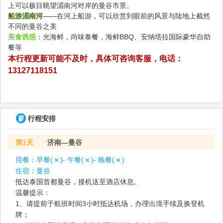
上可以极目眺望湄南河对岸的曼谷市景。
船游湄南河
——在河上船游，可以欣赏到眼前的风景与陆地上截然
不同的曼谷之美
美食诱惑
：光海鲜，尚味泰餐，海鲜BBQ、安纳塔拉国际豪华自助
餐等
本行程更新可能不及时，具体可咨询客服，电话：
13127118151
行程安排
第1天
济南—曼谷
用餐：
早餐(
)- 午餐(
)- 晚餐(
)
住宿：
曼谷
抵达泰国首都曼谷，接机送至酒店休息。
温馨提示：
1、请提前于航班时间3小时抵达机场，办理出境手续及换登机
牌；