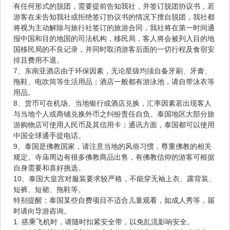
有任何形式的脱团，需要提前告知我社，并签订脱团协议书，若
游客在未告知我社或拒绝签订协议书的情况下擅自脱团，我社都
将视为主动解除与旅行社签订的旅游合同，我社将在第一时间通
报中国和目的地国的司法机构，移民局，客人将会被列入目的地
国移民局的不良记录，并同时取消游客后面的一切行程及食宿安
排且费用不退。
7、东南亚酒店由于环保因素，无论星级均须自备牙刷、牙膏、
拖鞋、电吹筒等生活用品；酒店一般都有游泳池，请自带泳衣等
用品。
8、货币可在机场、当地银行或酒店兑换，汇率因素若出现客人
与当地个人或商铺兑换外币之纠纷责任自负。泰国地区大部分旅
游购物店可使用人民币及其信用卡；通讯方面，泰国都可以使用
中国全球通手提电话。
9、泰国是佛教国家，请注意当地的风俗习惯，尊重佛教的相关
规定。寺庙周边有很多佛教商品出售，有佛教信仰的游客可根据
自身需要和喜好挑选。
10、泰国大皇宫对服装要求较严格，不能穿无袖上衣、露背装、
短裤、短裙、拖鞋等。
特别提醒：泰国某些自费项目不适合儿童观看，如成人秀等，届
时请向导游咨询。
1. 搭乘飞机时，请随时扣紧安全带，以免乱流影响安全。