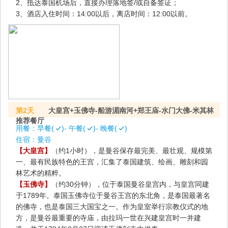
2、抵达泰国机场后，直接办理落地签/或自备签证；
3、酒店入住时间：14:00以后，离店时间：12:00以前。
第2天
大皇宫+玉佛寺-船游湄南河+郑王庙-水门大佛-米其林
推荐餐厅
用餐：
早餐(
)- 午餐(
)- 晚餐(
)
住宿：
曼谷
【大皇宫】
（约1小时），是曼谷保存最完美、最壮观、规模第
一、最有民族特色的王宫，汇集了泰国建筑、绘画、雕刻和园
林艺术的精粹。
【玉佛寺】
（约30分钟），位于泰国曼谷皇宫内，与皇宫同建
于1789年。泰国玉佛寺位于曼谷王宫的东北角，是泰国最著名
的佛寺，也是泰国三大国宝之一。作为皇室举行宗教仪式的地
方，是曼谷最重要的寺庙，由拉玛一世在兴建皇宫时一并建