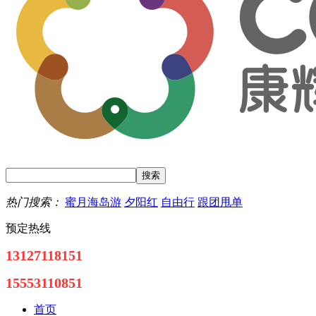
热门搜索：
蜜月海岛游
夕阳红
自由行
跟团甩单
预定热线
13127118151
15553110851
首页