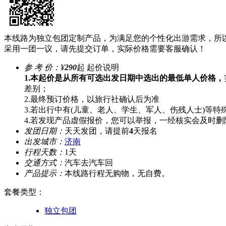
本线路为独立包团定制产品，为满足您的个性化出游需求，所
采用一团一议，请先提交订单，实际价格需要客服确认！
参 考 价：
¥
290
起
起价说明
1.本起价是从所有可选出发日期中选出的最低单人价格，
差别；
2.最终预订价格，以旅行社确认后为准
3.若出行中有(儿童、老人、学生、军人、伤残人士)等
4.若发现产品虚假报价，您可以举报，一经核实会及时删
发团日期：
天天发团，请提前
4
天报名
出发城市：
济南
行程天数：
1天
交通方式：
汽车去汽车回
产品提示：
本线路行程无购物，无自费。
套餐类型
：
独立包团