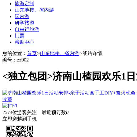
旅游定制
山东地接、省内游
国内游
研学旅游
自由行旅游
门票
帮助中心
您的位置：
首页
>
山东地接、省内游
>
线路详情
编号：zz002
<独立包团>
济南山楂园欢乐1日
收藏
打印
2573
位游客关注 最近预订数
0
立即穿越到手机