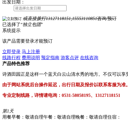
出发日期：
或直接拨打
13127118151,15553110851
咨询/预订
已选择了“
独立包团
”
系统提示
该产品需要登录才能预订
立即登录
马上注册
线路行程
费用说明
预定指南
游客点评
在线咨询
产品特色推荐
诗酒田园正是这样一个蓝天白云山清水秀的地方。不仅可以享
由于网站系统后台操作延迟，出行日期及报价以联系客服为准
专业定制线路，详情请电询：0531-58058195、13127118151
第1天
用餐早餐：敬请自理
午餐：敬请自理
晚餐：敬请自理
住宿：