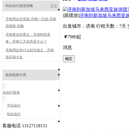
纯自由行旅游攻略
更多
[跟团游]
济南到新加坡马来西亚旅
济南周边自驾游-济南一日游-济南
出发城市：济南
行程天数：7天
游线路-攻略
济南著名的景点，济南特色美
￥
7980
起
食，济南三大名胜是什么？
消息
济南周边有什么好玩地方，济南
游乐场大全
旅游线路分类
自由行旅游
半自由行
纯自由行
客服电话
13127118151