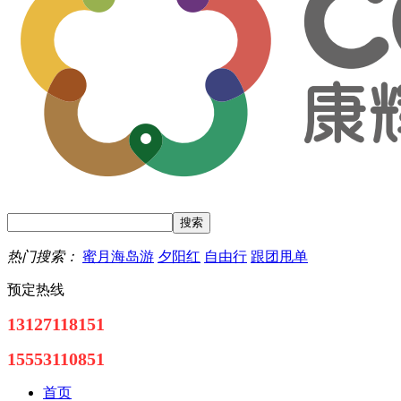
热门搜索：
蜜月海岛游
夕阳红
自由行
跟团甩单
预定热线
13127118151
15553110851
首页