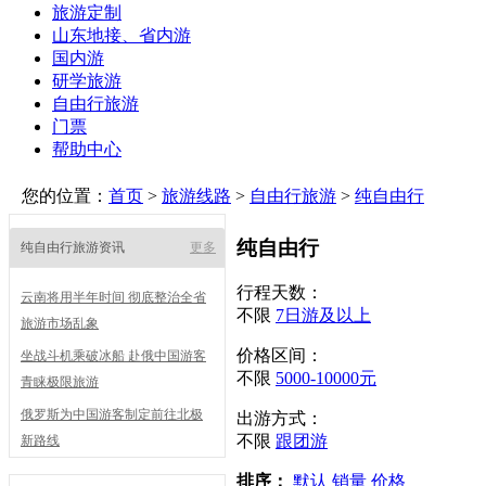
旅游定制
山东地接、省内游
国内游
研学旅游
自由行旅游
门票
帮助中心
您的位置：
首页
>
旅游线路
>
自由行旅游
>
纯自由行
纯自由行
纯自由行旅游资讯
更多
行程天数：
云南将用半年时间 彻底整治全省
不限
7日游及以上
旅游市场乱象
价格区间：
坐战斗机乘破冰船 赴俄中国游客
不限
5000-10000元
青睐极限旅游
俄罗斯为中国游客制定前往北极
出游方式：
不限
跟团游
新路线
排序：
默认
销量
价格