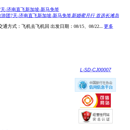
游团7天-济南直飞新加坡-新马免签
新婚蜜月行 首选长滩岛
交通方式：飞机去飞机回
出发日期：08/15、08/22...
更多
L-SD-CJ00007