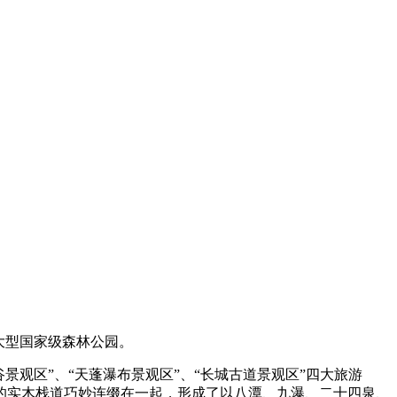
大型国家级森林公园。
景观区”、“天蓬瀑布景观区”、“长城古道景观区”四大旅游
的实木栈道巧妙连缀在一起，形成了以八潭、九瀑、二十四泉、