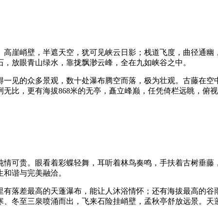
高崖峭壁，半遮天空，犹可见峡云日影；栈道飞度，曲径通幽，
石，放眼青山绿水，靠拢飘渺云峰，全在九如峡谷之中。
一见的众多景观，数十处瀑布腾空而落，极为壮观。古藤在空中
无比，更有海拔868米的无亭，矗立峰巅，任凭倚栏远眺，俯
情可贵。眼看着彩蝶轻舞，耳听着林鸟奏鸣，手扶着古树垂藤，
生和谐与完美融洽。
落差最高的天蓬瀑布，能让人沐浴情怀；还有海拔最高的谷雨泉
寒、冬至三泉喷涌而出，飞来石险挂峭壁，孟秋亭舒放远景。天