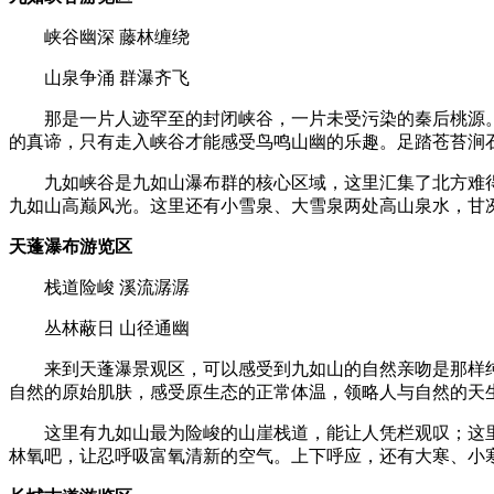
峡谷幽深 藤林缠绕
山泉争涌 群瀑齐飞
那是一片人迹罕至的封闭峡谷，一片未受污染的秦后桃源。
的真谛，只有走入峡谷才能感受鸟鸣山幽的乐趣。足踏苍苔涧
九如峡谷是九如山瀑布群的核心区域，这里汇集了北方难得
九如山高巅风光。这里还有小雪泉、大雪泉两处高山泉水，甘冽
天蓬瀑布游览区
栈道险峻 溪流潺潺
丛林蔽日 山径通幽
来到天蓬瀑景观区，可以感受到九如山的自然亲吻是那样纯
自然的原始肌肤，感受原生态的正常体温，领略人与自然的天
这里有九如山最为险峻的山崖栈道，能让人凭栏观叹；这里有
林氧吧，让忍呼吸富氧清新的空气。上下呼应，还有大寒、小