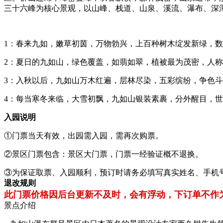
三十六峰为核心景观，以山峰、栈道、山泉、溪流、瀑布、深
1：春来九如，嫩草初茵，万物勃兴，上百种树木绽发新绿，
2：夏日的九如山，绿色覆盖，如翡如翠，植被最为茂密，人称
3：入秋以后，九如山万木红遍，层林尽染，五彩缤纷，争色斗
4：每当寒冬来临，大雪初飘，九如山银装素裹，分外醒目，世
入园说明
①门票当天有效，出园需入园，需再次购票。
②景区门票包含：景区大门票，门票一经验证概不退换。
③为保证取票、入园顺利，预订时请务必填写真实姓名、手机
退改规则
此门票价格因后台更新不及时，会有浮动，下订单不作为门
景点介绍