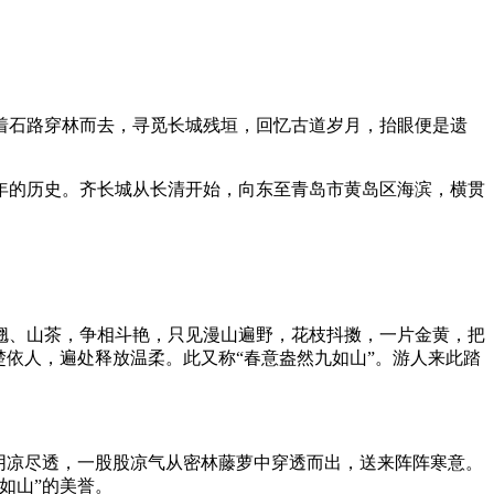
石路穿林而去，寻觅长城残垣，回忆古道岁月，抬眼便是遗
的历史。齐长城从长清开始，向东至青岛市黄岛区海滨，横贯
、山茶，争相斗艳，只见漫山遍野，花枝抖擞，一片金黄，把
依人，遍处释放温柔。此又称“春意盎然九如山”。游人来此踏
阴凉尽透，一股股凉气从密林藤萝中穿透而出，送来阵阵寒意。
如山”的美誉。