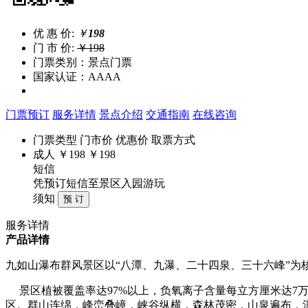
优 惠 价:
￥
198
门 市 价:
￥198
门票类别：景点门票
国家认证：AAAA
门票预订
服务详情
景点介绍
交通指南
在线咨询
门票类型
门市价
优惠价
取票方式
成人
￥198
￥198
短信
凭预订短信至景区入园游玩
须知
服务详情
产品详情
九如山瀑布群风景区以“八潭、九瀑、二十四泉、三十六峰”
景区植被覆盖率达97%以上，负氧离子含量每立方厘米达7万个
区。群山连绵，峰峦叠嶂，峡谷纵横，森林茂密，山泉遍布，