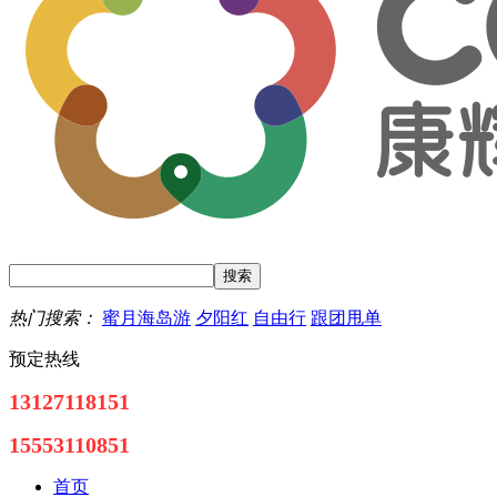
热门搜索：
蜜月海岛游
夕阳红
自由行
跟团甩单
预定热线
13127118151
15553110851
首页