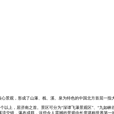
为核心景观，形成了山瀑、栈、溪、泉为特色的中国北方首屈一指
以上，居济南之首。景区可分为“深谭飞瀑景观区”、“九如峡谷
溪流交错，瀑布成群，这些令人震撼的景观由长度堪称世界第一