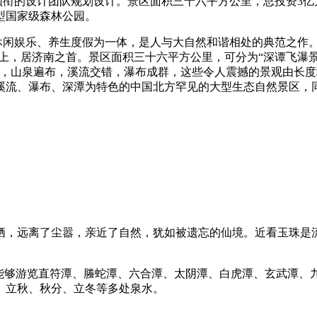
衔的设计团队规划设计。景区面积三十六平方公里，总投资3亿元
型国家级森林公园。
闲娱乐、养生度假为一体，是人与大自然和谐相处的典范之作。
上，居济南之首。景区面积三十六平方公里，可分为“深谭飞瀑景观
密，山泉遍布，溪流交错，瀑布成群，这些令人震撼的景观由长
溪流、瀑布、深潭为特色的中国北方罕见的大型生态自然景区，
，远离了尘嚣，亲近了自然，犹如被遗忘的仙境。近看玉珠是流
够游览直符潭、螣蛇潭、六合潭、太阴潭、白虎潭、玄武潭、
、立秋、秋分、立冬等多处泉水。