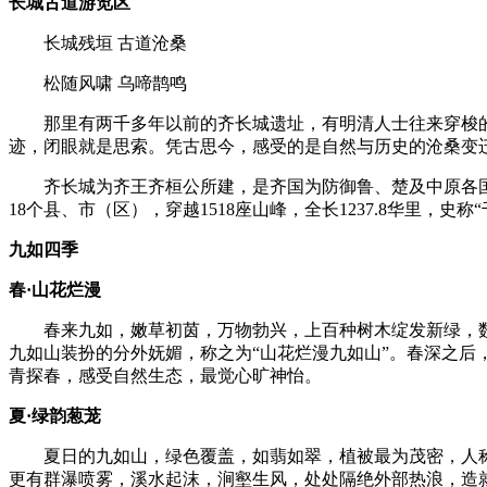
长城古道游览区
长城残垣 古道沧桑
松随风啸 乌啼鹊鸣
那里有两千多年以前的齐长城遗址，有明清人士往来穿梭的
迹，闭眼就是思索。凭古思今，感受的是自然与历史的沧桑变
齐长城为齐王齐桓公所建，是齐国为防御鲁、楚及中原各国
18个县、市（区），穿越1518座山峰，全长1237.8华里，史
九如四季
春·山花烂漫
春来九如，嫩草初茵，万物勃兴，上百种树木绽发新绿，数
九如山装扮的分外妩媚，称之为“山花烂漫九如山”。春深之后
青探春，感受自然生态，最觉心旷神怡。
夏·绿韵葱茏
夏日的九如山，绿色覆盖，如翡如翠，植被最为茂密，人称“
更有群瀑喷雾，溪水起沫，涧壑生风，处处隔绝外部热浪，造就