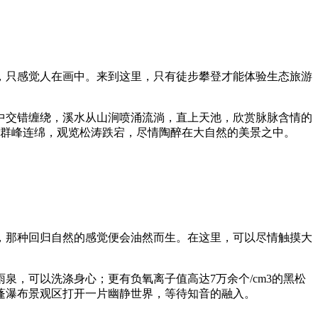
只感觉人在画中。来到这里，只有徒步攀登才能体验生态旅游
交错缠绕，溪水从山涧喷涌流淌，直上天池，欣赏脉脉含情的
视群峰连绵，观览松涛跌宕，尽情陶醉在大自然的美景之中。
那种回归自然的感觉便会油然而生。在这里，可以尽情触摸大
，可以洗涤身心；更有负氧离子值高达7万余个/cm3的黑松
蓬瀑布景观区打开一片幽静世界，等待知音的融入。