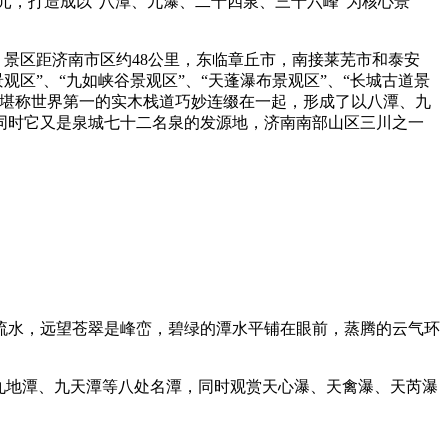
，打造成以“八潭、九瀑、二十四泉、三十六峰”为核心景
景区距济南市区约48公里，东临章丘市，南接莱芜市和泰安
区”、“九如峡谷景观区”、“天蓬瀑布景观区”、“长城古道景
度堪称世界第一的实木栈道巧妙连缀在一起，形成了以八潭、九
同时它又是泉城七十二名泉的发源地，济南南部山区三川之一
水，远望苍翠是峰峦，碧绿的潭水平铺在眼前，蒸腾的云气环
九地潭、九天潭等八处名潭，同时观赏天心瀑、天禽瀑、天芮瀑