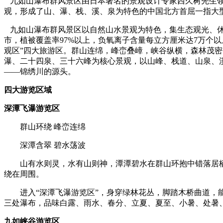
九如山瀑布群风景区由日本著名的景观设计专家西久树先生领
观，形成了山、瀑、栈、溪、泉为特色的中国北方首屈一指大
九如山瀑布群风景区以自然山水景观为特色，集生态观光、休
市，植被覆盖率97%以上，负氧离子含量每立方厘米达7万个以
观区”四大旅游区。群山连绵，峰峦叠嶂，峡谷纵横，森林茂
瀑、二十四泉、三十六峰为核心景观，以山峰、栈道、山泉、
——锦绣川的源头。
四大游览区域
深潭飞瀑游览区
群山环绕 峰峦连绵
深潭含翠 碧水荡波
山有水则灵，水有山则神，潭潭碧水在群山环抱中错落居栖
绕在周围。
进入“深潭飞瀑游览区”，身穿绿林花丛，脚踏木桥曲道，能
三处瀑布，品味白露、雨水、春分、立夏、夏至、小暑、处暑
九如峡谷游览区