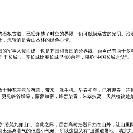
石板古道，已经穿越了时空的界限，仍可触摸远古的光阴。沿着
迁，流转的是青山丛林的绿色心情。
的军事入侵而建，也是齐国和鲁国的分界线，距今已有两千多年
称“千里长城”。 齐长城比秦长城早400余年，堪称“中国长城之父”。
十种花卉竞放苞蕾，带来一派生机。早春初至，已有迎春、连翘
，更见峡谷增绿，藤萝加密，峰峦染青，朱翠披离，天然植被楚楚
葱茏九如山”。当此之际，层峦高树把烈日挡在山外，让山里
出远离暑气的低温小气候。所以这里又有“逍遥避暑地，清凉九