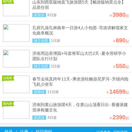
山东到西双版纳直飞旅游团5天【畅游版纳景点全】
品质住宿
3980
跟团游
6日游
￥
起
孔府孔庙孔林曲阜一日游4人小包团-导游讲解儒家文
化曲阜概况
690
独立包团
1日游
￥
起
济南周边茶博园+马套将军山大巴2天-夏令营研学小
团队出行计划
550
独立包团
2日游
￥
起
春节去埃及跨年11天-乘坐游轮畅游尼罗河-升级内陆
飞机少坐车
14599
跟团游
11日游
￥
起
济南到黄山旅游团4天，住黄山山顶看日出-看徽派建
筑体检徽文化
2390
跟团游
4日游
￥
起
登录
注册
找回密码
|
|