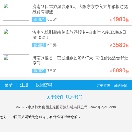
济南到日本旅游线路6天-大阪东京奈良京都箱根游览
线路有哪些
4980
跟团游
6日游
￥
起
济南包机到越南芽庄旅游报名—自由时光芽庄5晚6日
游—0购团
3580
跟团游
6日游
￥
起
济南到曼谷、芭提雅跟团游6/7天-高性价比适合舒适
度假
6080
跟团游
7日游
￥
起
登录
注册
找回密码
|
|
订单查询
回到顶部
关于我们
联系我们
©2026 康辉旅游集团山东国际旅行社有限公司 www.sjlvyou.com
您好，中国国旅竭诚为您服务，有什么可以帮您的？