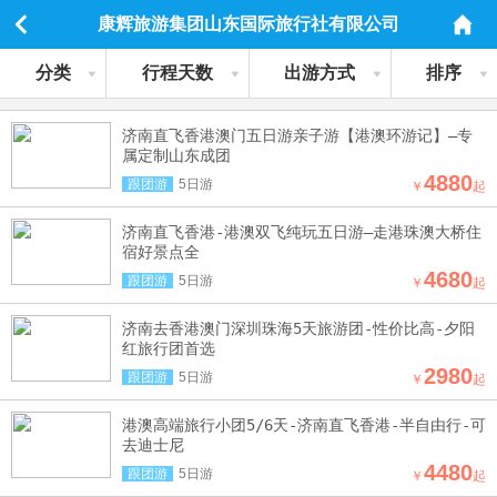
康辉旅游集团山东国际旅行社有限公司
分类
行程天数
出游方式
排序
济南直飞香港澳门五日游亲子游【港澳环游记】—专
属定制山东成团
4880
跟团游
5日游
￥
起
济南直飞香港-港澳双飞纯玩五日游—走港珠澳大桥住
宿好景点全
4680
跟团游
5日游
￥
起
济南去香港澳门深圳珠海5天旅游团-性价比高-夕阳
红旅行团首选
2980
跟团游
5日游
￥
起
港澳高端旅行小团5/6天-济南直飞香港-半自由行-可
去迪士尼
4480
跟团游
5日游
￥
起