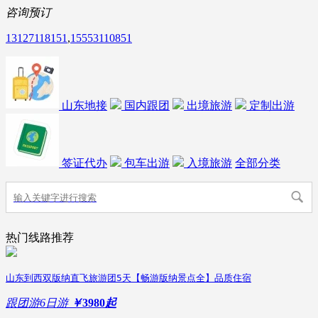
咨询预订
13127118151
,
15553110851
山东地接
国内跟团
出境旅游
定制出游
签证代办
包车出游
入境旅游
全部分类
热门线路推荐
山东到西双版纳直飞旅游团5天【畅游版纳景点全】品质住宿
跟团游
6日游
￥
3980
起