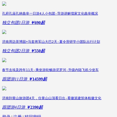
孔府孔庙孔林曲阜一日游4人小包团-导游讲解儒家文化曲阜概况
独立包团
1日游
￥
690
起
济南周边茶博园+马套将军山大巴2天-夏令营研学小团队出行计划
独立包团
2日游
￥
550
起
春节去埃及跨年11天-乘坐游轮畅游尼罗河-升级内陆飞机少坐车
跟团游
11日游
￥
14599
起
济南到黄山旅游团4天，住黄山山顶看日出-看徽派建筑体检徽文化
跟团游
4日游
￥
2390
起
登录
|
注册
|
找回密码