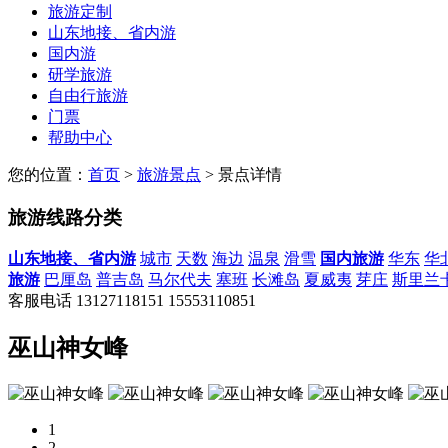
旅游定制
山东地接、省内游
国内游
研学旅游
自由行旅游
门票
帮助中心
您的位置：
首页
>
旅游景点
> 景点详情
旅游线路分类
山东地接、省内游
城市
天数
海边
温泉
滑雪
国内旅游
华东
华
旅游
巴厘岛
普吉岛
马尔代夫
塞班
长滩岛
夏威夷
芽庄
斯里兰
客服电话
13127118151
15553110851
巫山神女峰
1
2