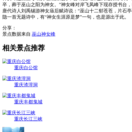
卒，葬于巫山之阳为神女。”神女峰对岸飞凤峰下现存授书台
唐代诗人刘禹锡游神女庙后赋诗说：“巫山十二郁苍苍，片石
隐一首无题诗中，有“神女生涯原是梦”一句，也是源出于此。
分享：
景点数据来自
巫山神女峰
相关景点推荐
重庆白公馆
重庆渣滓洞
重庆丰都鬼城
重庆长江三峡