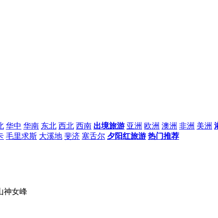
北
华中
华南
东北
西北
西南
出境旅游
亚洲
欧洲
澳洲
非洲
美洲
卡
毛里求斯
大溪地
斐济
塞舌尔
夕阳红旅游
热门推荐