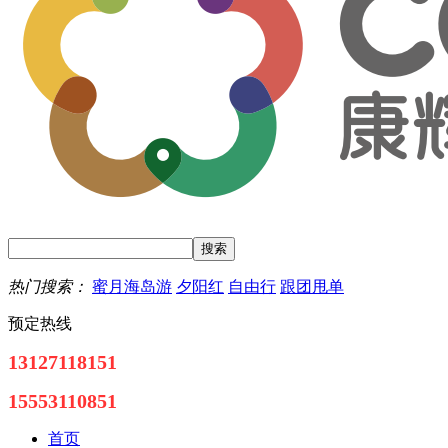
热门搜索：
蜜月海岛游
夕阳红
自由行
跟团甩单
预定热线
13127118151
15553110851
首页