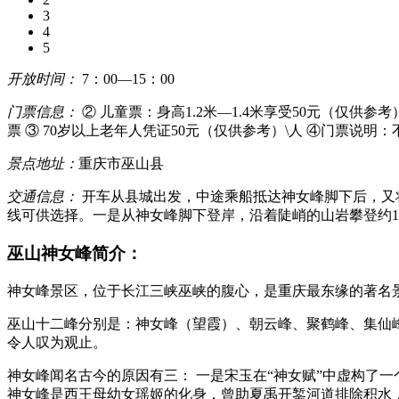
3
4
5
开放时间：
7：00—15：00
门票信息：
② 儿童票：身高1.2米—1.4米享受50元（仅供参考
票 ③ 70岁以上老年人凭证50元（仅供参考）\人 ④门票说
景点地址：
重庆市巫山县
交通信息：
开车从县城出发，中途乘船抵达神女峰脚下后，又
线可供选择。一是从神女峰脚下登岸，沿着陡峭的山岩攀登约1
巫山神女峰简介：
神女峰景区，位于长江三峡巫峡的腹心，是重庆最东缘的著名
巫山十二峰分别是：神女峰（望霞）、朝云峰、聚鹤峰、集仙
令人叹为观止。
神女峰闻名古今的原因有三： 一是宋玉在“神女赋”中虚构了
神女峰是西王母幼女瑶姬的化身，曾助夏禹开錾河道排除积水