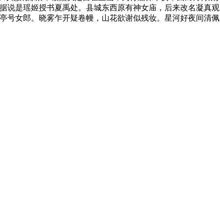
，据说是瑶姬授书夏禹处。县城东西原有神女庙，后来改名凝真
亭亭号女郎。晓雾乍开疑卷幔，山花欲谢似残妆。星河好夜间清佩