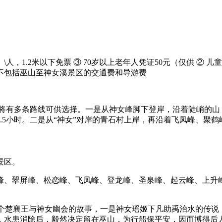
）\人，1.2米以下免票 ③ 70岁以上老年人凭证50元（仅供
② 儿童
明：不包括巫山至神女溪景区的交通费和导游费
将有多条路线可供选择。一是从神女峰脚下登岸，沿着陡峭的山
.5小时。二是从“神女”对岸的青石村上岸，再沿着飞凤峰、聚鹤
景区。
峰、翠屏峰、松恋峰、飞凤峰、登龙峰、圣泉峰、起云峰、上升
一个楚襄王与神女幽会的故事，一是神女瑶姬下凡助禹治水的传
，水患消除后，毅然决定留在巫山，为行船保平安，因而博得后