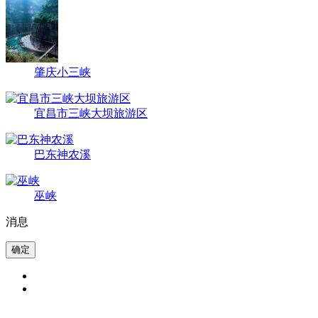
肇庆小三峡
宜昌市三峡大坝旅游区
巴东神农溪
巫峡
消息