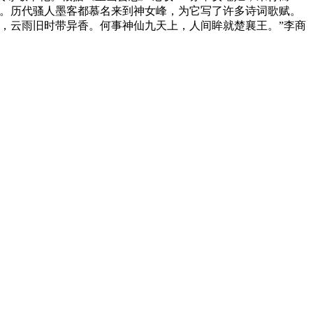
观。历代骚人墨客都慕名来到神女峰，为它写了许多诗词歌赋。
，云雨旧时带异香。何事神仙九天上，人间眸就楚襄王。”李商