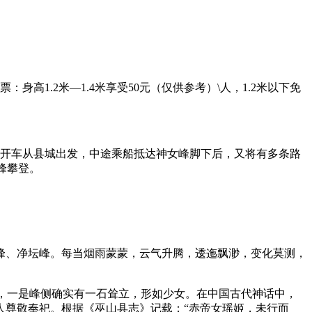
票：身高1.2米—1.4米享受50元（仅供参考）\人，1.2米以下免
开车从县城出发，中途乘船抵达神女峰脚下后，又将有多条路
峰攀登。
峰、净坛峰。每当烟雨蒙蒙，云气升腾，逶迤飘渺，变化莫测，
说，一是峰侧确实有一石耸立，形如少女。在中国古代神话中，
人尊敬奉祀。根据《巫山县志》记载：“赤帝女瑶姬，未行而