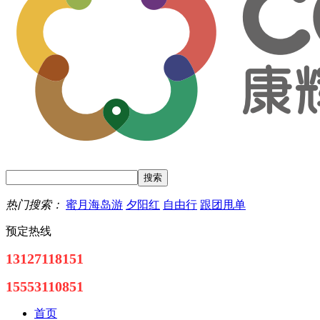
热门搜索：
蜜月海岛游
夕阳红
自由行
跟团甩单
预定热线
13127118151
15553110851
首页