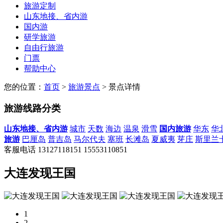
旅游定制
山东地接、省内游
国内游
研学旅游
自由行旅游
门票
帮助中心
您的位置：
首页
>
旅游景点
> 景点详情
旅游线路分类
山东地接、省内游
城市
天数
海边
温泉
滑雪
国内旅游
华东
华
旅游
巴厘岛
普吉岛
马尔代夫
塞班
长滩岛
夏威夷
芽庄
斯里兰
客服电话
13127118151
15553110851
大连发现王国
1
2