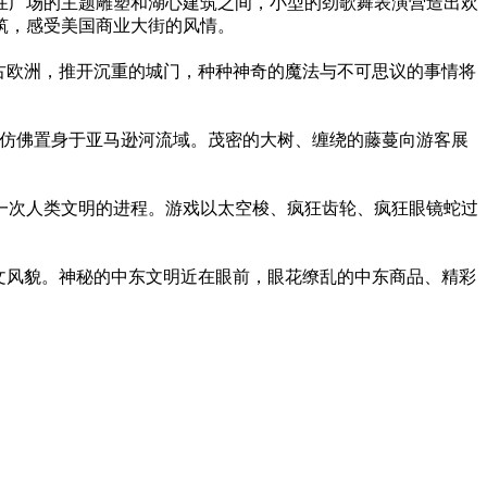
在广场的主题雕塑和湖心建筑之间，小型的劲歌舞表演营造出欢
筑，感受美国商业大街的风情。
古欧洲，推开沉重的城门，种种神奇的魔法与不可思议的事情将
客仿佛置身于亚马逊河流域。茂密的大树、缠绕的藤蔓向游客展
一次人类文明的进程。游戏以太空梭、疯狂齿轮、疯狂眼镜蛇过
文风貌。神秘的中东文明近在眼前，眼花缭乱的中东商品、精彩