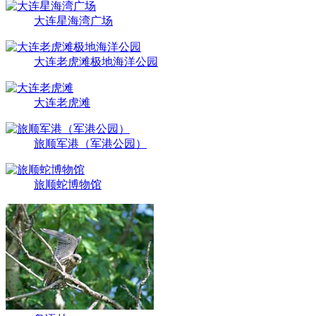
大连星海湾广场
大连老虎滩极地海洋公园
大连老虎滩
旅顺军港（军港公园）
旅顺蛇博物馆