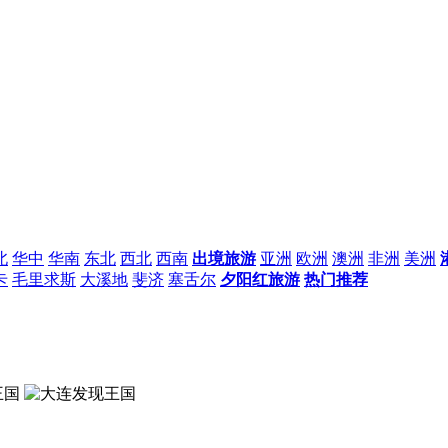
北
华中
华南
东北
西北
西南
出境旅游
亚洲
欧洲
澳洲
非洲
美洲
卡
毛里求斯
大溪地
斐济
塞舌尔
夕阳红旅游
热门推荐