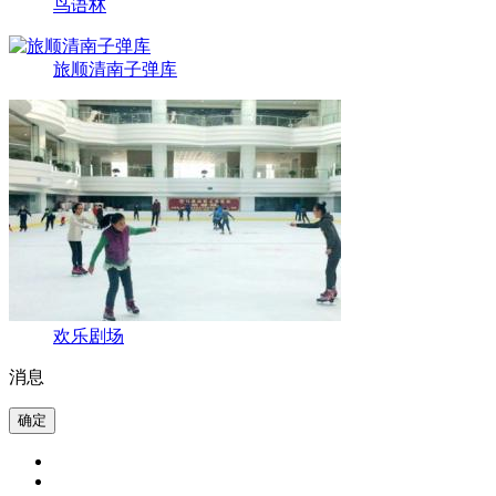
鸟语林
旅顺清南子弹库
欢乐剧场
消息