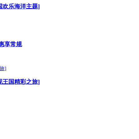
国欢乐海洋主题]
]惠享常规
现王国精彩之旅]