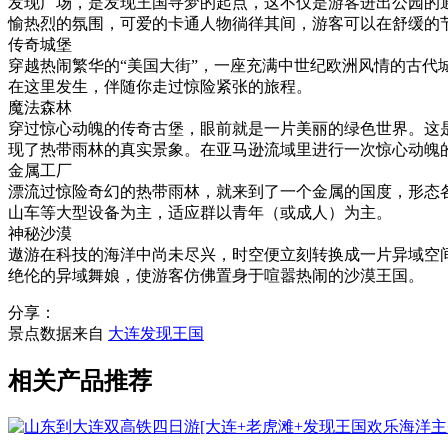
发现广场，是发现王国寻梦的起点，这不仅是游客进出公园的
愉热烈的氛围，可爱的卡通人物徜徉其间，游客可以在舒缓的
传奇城堡
穿越热闹繁华的“美国大街”，一座充满中世纪欧洲风情的古
在这里发生，伴随你走过惊险紧张的旅程。
魔法森林
穿过惊心动魄的传奇古堡，眼前就是一片美丽的绿色世界。这
现了热带雨林的真实景象。在亚马逊流域里进行一次惊心动魄
金属工厂
漂流过惊险奇幻的热带雨林，就来到了一个金属的国度，形态
山车等大型设备为主，适应群以青年（或成人）为主。
神秘沙漠
遨游在科技的海洋中尚未尽兴，时空便立刻转换成一片异域空
绝伦的异域舞娘，使游客仿佛置身于喧嚣热闹的沙漠王国。
分享：
景点数据来自
大连发现王国
相关产品推荐