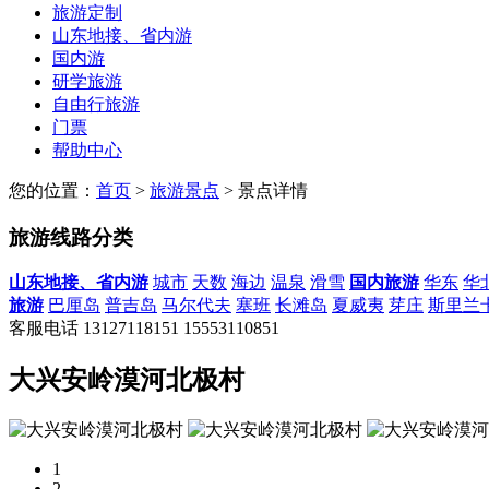
旅游定制
山东地接、省内游
国内游
研学旅游
自由行旅游
门票
帮助中心
您的位置：
首页
>
旅游景点
> 景点详情
旅游线路分类
山东地接、省内游
城市
天数
海边
温泉
滑雪
国内旅游
华东
华
旅游
巴厘岛
普吉岛
马尔代夫
塞班
长滩岛
夏威夷
芽庄
斯里兰
客服电话
13127118151
15553110851
大兴安岭漠河北极村
1
2