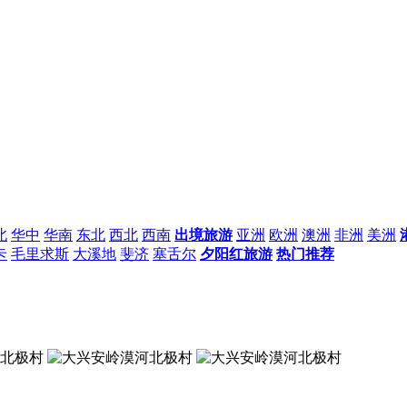
北
华中
华南
东北
西北
西南
出境旅游
亚洲
欧洲
澳洲
非洲
美洲
卡
毛里求斯
大溪地
斐济
塞舌尔
夕阳红旅游
热门推荐