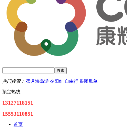
热门搜索：
蜜月海岛游
夕阳红
自由行
跟团甩单
预定热线
13127118151
15553110851
首页