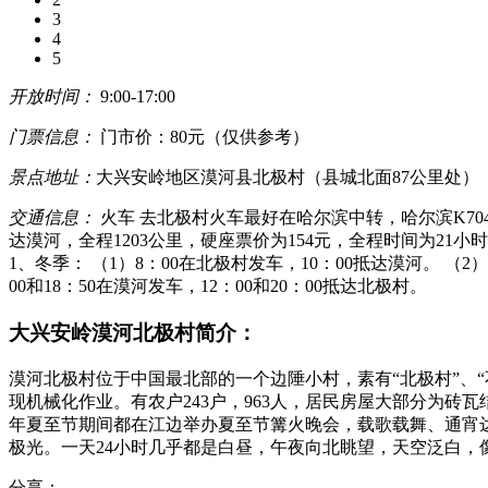
3
4
5
开放时间：
9:00-17:00
门票信息：
门市价：80元（仅供参考）
景点地址：
大兴安岭地区漠河县北极村（县城北面87公里处）
交通信息：
火车 去北极村火车最好在哈尔滨中转，哈尔滨K704
达漠河，全程1203公里，硬座票价为154元，全程时间为21
1、冬季： （1）8：00在北极村发车，10：00抵达漠河。 （2）
00和18：50在漠河发车，12：00和20：00抵达北极村。
大兴安岭漠河北极村简介：
漠河北极村位于中国最北部的一个边陲小村，素有“北极村”、“不
现机械化作业。有农户243户，963人，居民房屋大部分为
年夏至节期间都在江边举办夏至节篝火晚会，载歌载舞、通宵达
极光。一天24小时几乎都是白昼，午夜向北眺望，天空泛白，
分享：