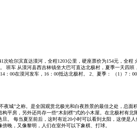
1次哈尔滨直达漠河，全程1203公里，硬座票价为154元，全程
小时。 班车 从漠河县西吉林镇坐大巴可直达北极村，夏季一天四班
14：00在漠河发车，16：00抵达北极村。 2、夏季： （1）7：00
夜城”之称。是全国观赏北极光和白夜胜景的最佳之处，总面积16
砖瓦结构平房，另外还尚存一些“木刻楞”式的小木屋。在北极村有
旦。 每当夏至前后，这时有近20小时可以看到太阳，这便是
像傍晚，又像黎明，人们在室外可以下象棋、打球。